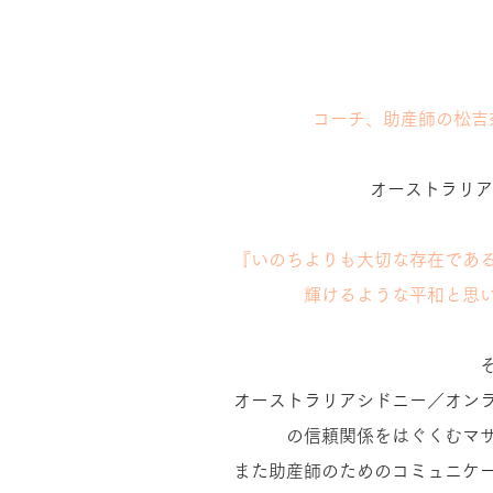
コーチ、助産師の松吉
​オーストラリ
『いのちよりも大切な存在であ
輝けるような平和と思
オーストラリアシドニー／オン
の信頼関係をはぐくむマ
また助産師のためのコミュニケ