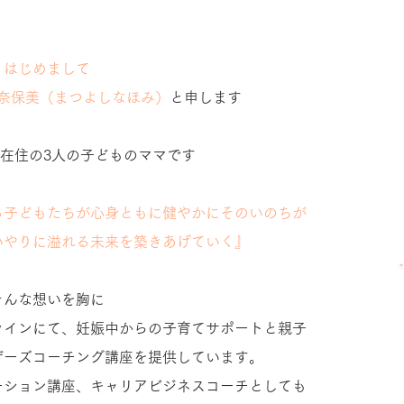
はじめまして
奈保美（まつよしなほみ）
と申します
ア在住の3人の子どものママです
る子どもたちが心身ともに健やかにそのいのちが
いやりに溢れる未来を築きあげていく』
そんな想いを胸に
ラインにて、妊娠中からの子育てサポートと
親子
ザーズコーチング講座を提供しています。
ーション講座、キャリアビジネスコーチとしても